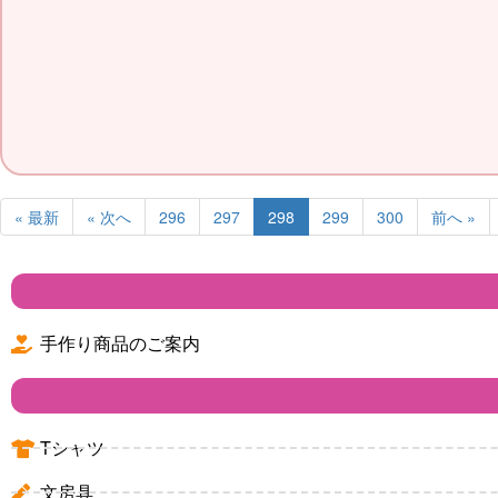
« 最新
« 次へ
296
297
298
299
300
前へ »
手作り商品のご案内
Tシャツ
文房具