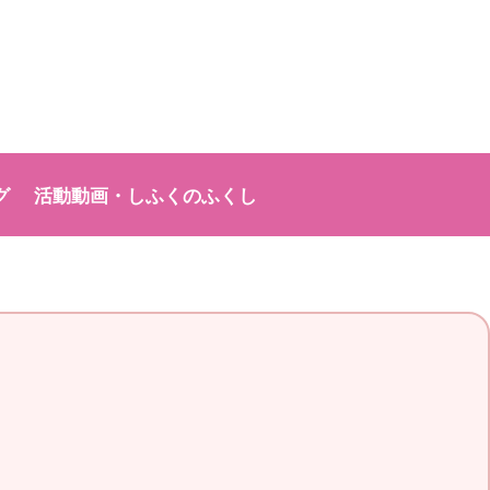
グ
活動動画・しふくのふくし