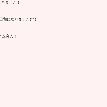
てきました！
和になりました(^^)
イム突入！