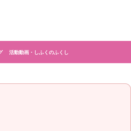
グ
活動動画・しふくのふくし