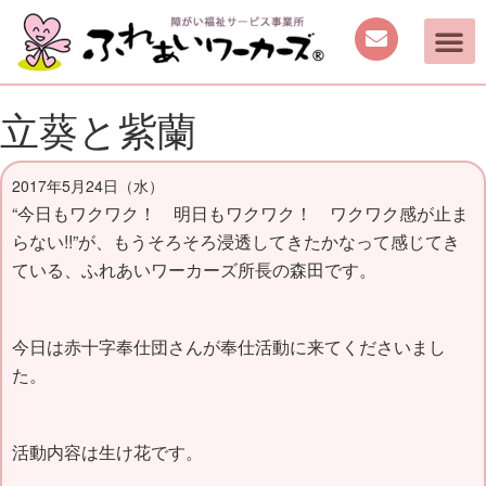
ご案内
取り組み
働く機会の提供
日中を過ごす場所の提供
手作り商品のご案内
活動動画・しふくの
立葵と紫蘭
2017年5月24日（水）
“今日もワクワク！ 明日もワクワク！ ワクワク感が止ま
らない!!”が、もうそろそろ浸透してきたかなって感じてき
ている、
ふれあいワーカーズ所長の森田です。
今日は赤十字奉仕団さんが奉仕活動に来てくださいまし
た。
活動内容は生け花です。