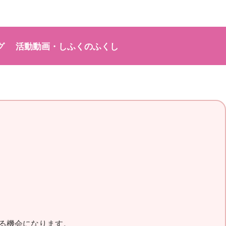
グ
活動動画・しふくのふくし
る機会になります。