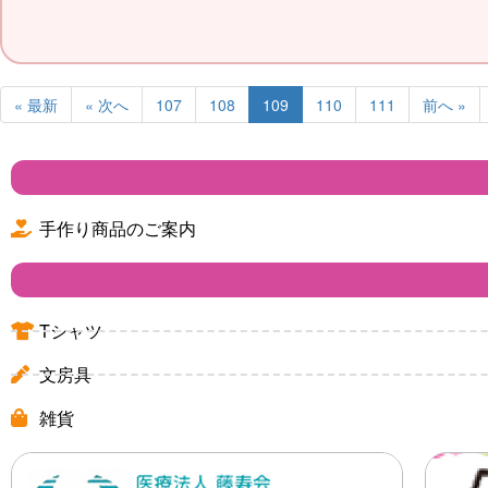
« 最新
« 次へ
107
108
109
110
111
前へ »
手作り商品のご案内
Tシャツ
文房具
雑貨