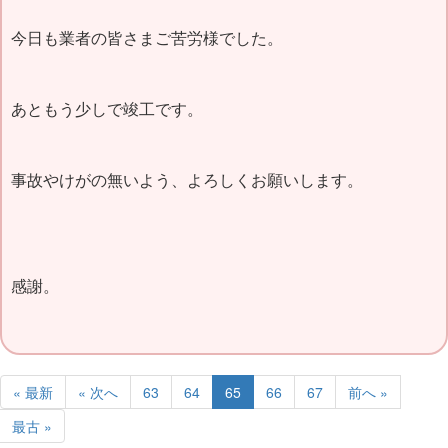
今日も業者の皆さまご苦労様でした。
あともう少しで竣工です。
事故やけがの無いよう、よろしくお願いします。
感謝。
« 最新
« 次へ
63
64
65
66
67
前へ »
最古 »