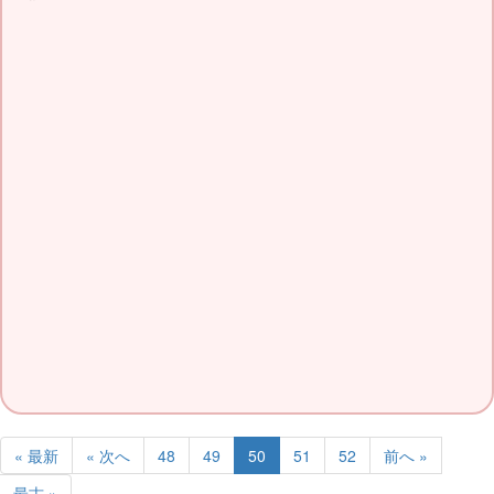
« 最新
« 次へ
48
49
50
51
52
前へ »
最古 »