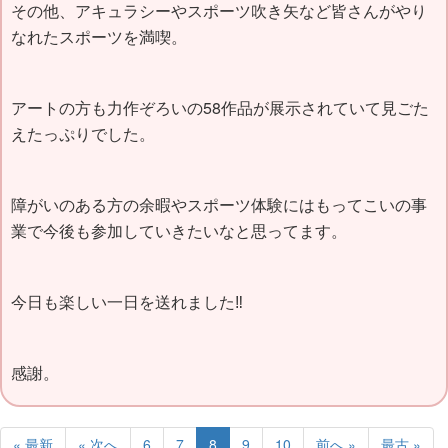
その他、アキュラシーやスポーツ吹き矢など皆さんがやり
なれたスポーツを満喫。
アートの方も力作ぞろいの58作品が展示されていて見ごた
えたっぷりでした。
障がいのある方の余暇やスポーツ体験にはもってこいの事
業で今後も参加していきたいなと思ってます。
今日も楽しい一日を送れました‼
感謝。
« 最新
« 次へ
6
7
8
9
10
前へ »
最古 »