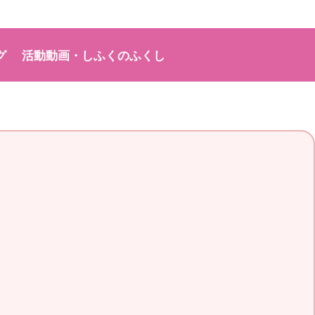
グ
活動動画・しふくのふくし