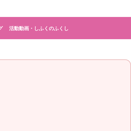
グ
活動動画・しふくのふくし