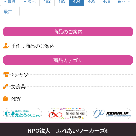
« 最新
« 次へ
462
463
464
465
466
前へ »
最古 »
商品のご案内
手作り商品のご案内
商品カテゴリ
Tシャツ
文房具
雑貨
NPO法人 ふれあいワーカーズ
®