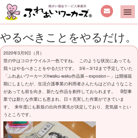
ご案内
取り組み
働く機会の提供
日中を過ごす場所の提供
手作り商品のご案内
活動動画・しふくの
やるべきことをやるだけ。
2020年3月9日（月）
世の中はコロナウイルス一色ですね。 このような状況にあっても
我々はやるべきことをやるだけです。 3/6～3/12まで予定していた
「ふれあいワーカーズ®waku-waku作品展～exposion～」は開催延
期にしましたが、生活介護事業の利用者さんたちはどのようなこと
があっても前を向き、新たな作品を創作しておられます。 B型事
業では新たな作業にも恵まれ、日々充実した作業ができていま
す。 来年度にも新規の出向作業先が決定しており、意気揚々とい
うところです。