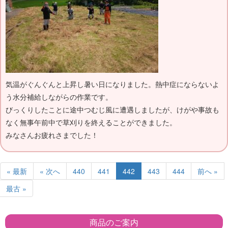
気温がぐんぐんと上昇し暑い日になりました。熱中症にならないよ
う水分補給しながらの作業です。
びっくりしたことに途中つむじ風に遭遇しましたが、けがや事故も
なく無事午前中で草刈りを終えることができました。
みなさんお疲れさまでした！
« 最新
« 次へ
440
441
442
443
444
前へ »
最古 »
商品のご案内