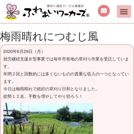
ご案内
取り組み
働く機会の提供
日中を過ごす場所の提供
手作り商品のご案内
活動動画・しふくの
梅雨晴れにつむじ風
2020年6月29日（月）
就労継続支援Ｂ型事業では毎年市有地の草刈り作業を受託していま
す。
年間２回と回数的には多くないものの貴重な収入の一つとなってい
ます。
今日は梅雨晴れで絶好の草刈り日和となりました。
総勢１２名。手数を増やしてやり切ろう！