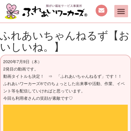
ご案内
取り組み
働く機会の提供
日中を過ごす場所の提供
手作り商品のご案内
活動動画・しふくの
ふれあいちゃんねるず【お
いしいね。】
2020年7月9日（木）
2発目の動画です。
動画タイトルも決定！ ⇒ 「ふれあいちゃんねるず」です！！
ふれあいワーカーズ®でのちょっとした出来事や活動、作業、イベ
ント等を配信していければと思っています。
今回も利用者さんの笑顔が素敵です♡
動
画
プ
レ