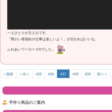
一人ひとりが主人公です。
「障がい者福祉の仕事は楽しいよ！」が伝わればいいな。
ふれあいワーカーズ®でした。
« 最新
« 次へ
435
436
437
438
439
前へ »
手作り商品のご案内