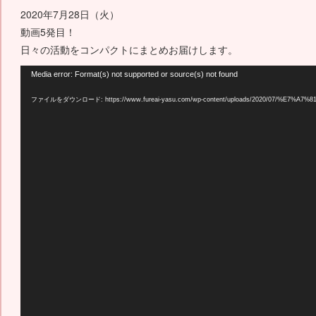
2020年7月28日（火）
動画5発目！
日々の活動をコンパクトにまとめお届けします。
動
Media error: Format(s) not supported or source(s) not found
画
ファイルをダウンロード: https://www.fureai-yasu.com/wp-content/uploads/2020/07/%E7%A
プ
レ
ー
ヤ
ー