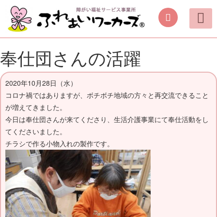
ご案内
取り組み
働く機会の提供
日中を過ごす場所の提供
手作り商品のご案内
活動動画・しふくの
奉仕団さんの活躍
2020年10月28日（水）
コロナ禍ではありますが、ボチボチ地域の方々と再交流できること
が増えてきました。
今日は奉仕団さんが来てくださり、生活介護事業にて奉仕活動をし
てくださいました。
チラシで作る小物入れの製作です。