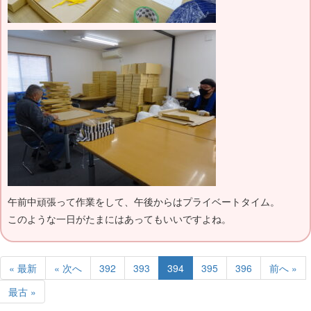
午前中頑張って作業をして、午後からはプライベートタイム。
このような一日がたまにはあってもいいですよね。
« 最新
« 次へ
392
393
394
395
396
前へ »
最古 »