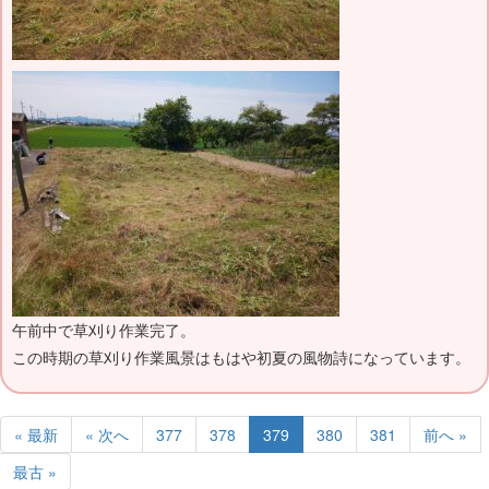
午前中で草刈り作業完了。
この時期の草刈り作業風景はもはや初夏の風物詩になっています。
« 最新
« 次へ
377
378
379
380
381
前へ »
最古 »