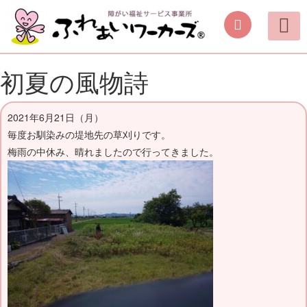
ご案内
取り組み
働く機会の提供
日中を過ごす場所の提供
手作り商品のご案内
活動動画・しふくの
初夏の風物詩
2021年6月21日（月）
毎度お馴染みの堤地先の草刈りです。
梅雨の中休み、晴れましたので行ってきました。