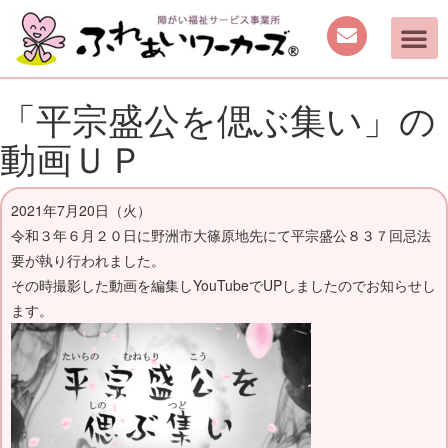
「平宗盛公を偲ぶ集い」の
動画ＵＰ
2021年7月20日（火）
令和３年６月２０日に野洲市大篠原地先にて平宗盛公８３７回忌法
要が執り行われました。
その時撮影した動画を編集しYouTubeでUPしましたのでお知らせし
ます。