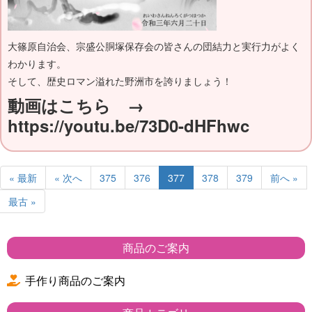
大篠原自治会、宗盛公胴塚保存会の皆さんの団結力と実行力がよく
わかります。
そして、歴史ロマン溢れた野洲市を誇りましょう！
動画はこちら →
https://youtu.be/73D0-dHFhwc
« 最新
« 次へ
375
376
377
378
379
前へ »
最古 »
商品のご案内
手作り商品のご案内