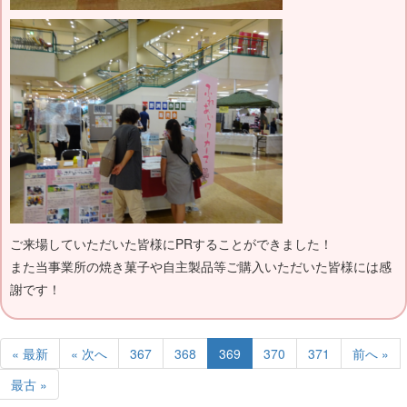
ご来場していただいた皆様にPRすることができました！
また当事業所の焼き菓子や自主製品等ご購入いただいた皆様には感
謝です！
« 最新
« 次へ
367
368
369
370
371
前へ »
最古 »