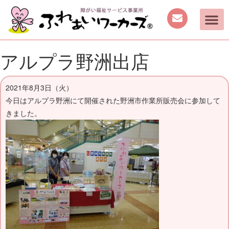
ご案内
取り組み
働く機会の提供
日中を過ごす場所の提供
手作り商品のご案内
活動動画・しふくの
アルプラ野洲出店
2021年8月3日（火）
今日はアルプラ野洲にて開催された野洲市作業所販売会に参加して
きました。