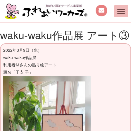
ご案内
取り組み
働く機会の提供
日中を過ごす場所の提供
手作り商品のご案内
活動動画・しふくの
waku-waku作品展 アート③
2022年3月9日（水）
waku-waku作品展
利用者Ｍさんの貼り絵アート
題名「干支 子」