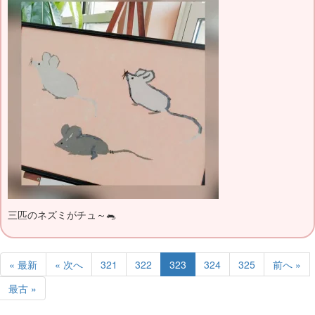
三匹のネズミがチュ～🐀
« 最新
« 次へ
321
322
323
324
325
前へ »
最古 »