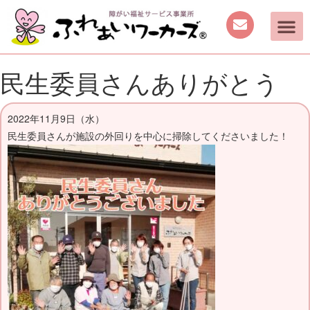
ご案内
取り組み
働く機会の提供
日中を過ごす場所の提供
手作り商品のご案内
活動動画・しふくの
民生委員さんありがとう
2022年11月9日（水）
民生委員さんが施設の外回りを中心に掃除してくださいました！