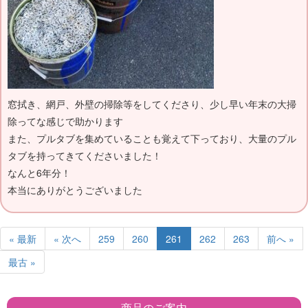
窓拭き、網戸、外壁の掃除等をしてくださり、少し早い年末の大掃
除ってな感じで助かります
また、プルタブを集めていることも覚えて下っており、大量のプル
タブを持ってきてくださいました！
なんと6年分！
本当にありがとうございました
« 最新
« 次へ
259
260
261
262
263
前へ »
最古 »
商品のご案内