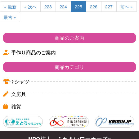
« 最新
« 次へ
223
224
225
226
227
前へ »
最古 »
商品のご案内
手作り商品のご案内
商品カテゴリ
Tシャツ
文房具
雑貨
NPO法人 ふれあいワーカーズ