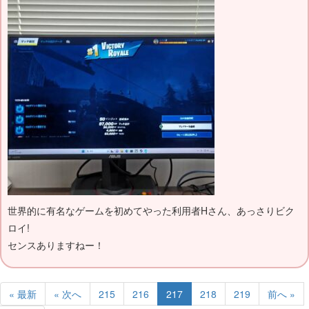
世界的に有名なゲームを初めてやった利用者Hさん、あっさりビク
ロイ!
センスありますねー！
« 最新
« 次へ
215
216
217
218
219
前へ »