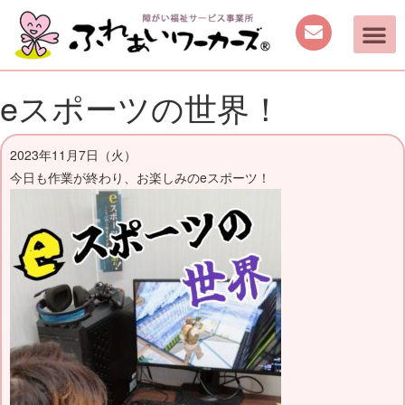
ご案内
取り組み
働く機会の提供
日中を過ごす場所の提供
手作り商品のご案内
活動動画・しふくの
eスポーツの世界！
2023年11月7日（火）
今日も作業が終わり、お楽しみのeスポーツ！