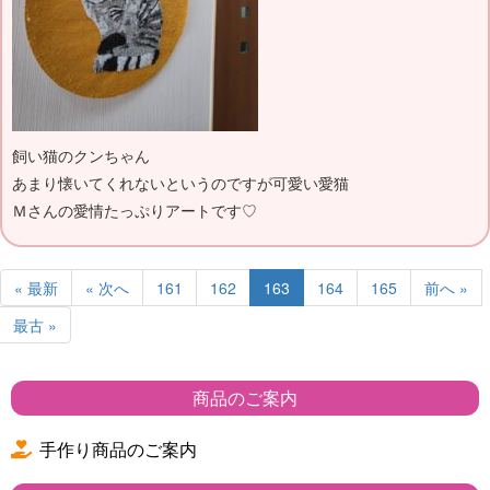
飼い猫のクンちゃん
あまり懐いてくれないというのですが可愛い愛猫
Ｍさんの愛情たっぷりアートです♡
« 最新
« 次へ
161
162
163
164
165
前へ »
最古 »
商品のご案内
手作り商品のご案内