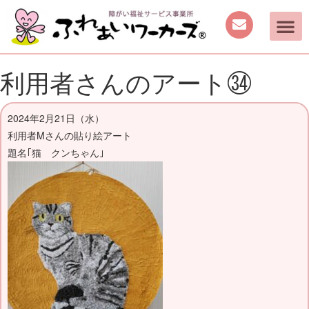
ご案内
取り組み
働く機会の提供
日中を過ごす場所の提供
手作り商品のご案内
活動動画・しふくの
利用者さんのアート㉞
2024年2月21日（水）
利用者Mさんの貼り絵アート
題名｢猫 クンちゃん｣