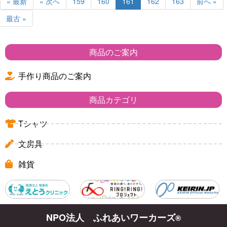
« 最新
« 次へ
159
160
161
162
163
前へ »
最古 »
商品のご案内
手作り商品のご案内
商品カテゴリ
Tシャツ
文房具
雑貨
NPO法人 ふれあいワーカーズ
®