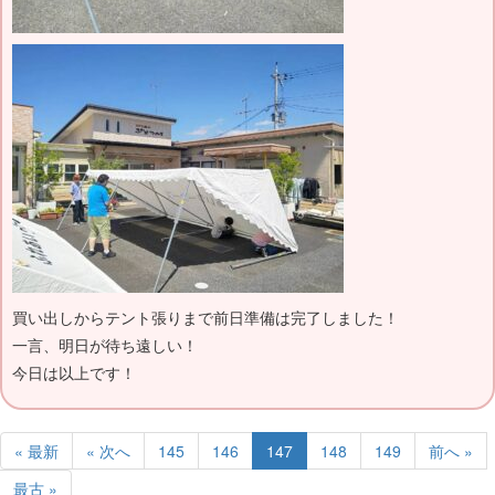
買い出しからテント張りまで前日準備は完了しました！
一言、明日が待ち遠しい！
今日は以上です！
« 最新
« 次へ
145
146
147
148
149
前へ »
最古 »