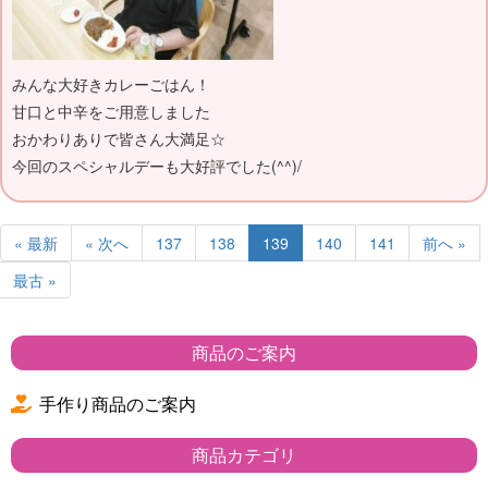
みんな大好きカレーごはん！
甘口と中辛をご用意しました
おかわりありで皆さん大満足☆
今回のスペシャルデーも大好評でした(^^)/
« 最新
« 次へ
137
138
139
140
141
前へ »
最古 »
商品のご案内
手作り商品のご案内
商品カテゴリ