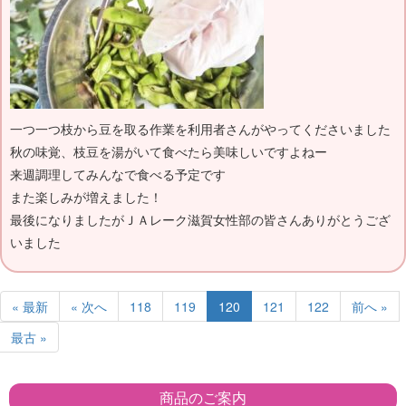
一つ一つ枝から豆を取る作業を利用者さんがやってくださいました
秋の味覚、枝豆を湯がいて食べたら美味しいですよねー
来週調理してみんなで食べる予定です
また楽しみが増えました！
最後になりましたがＪＡレーク滋賀女性部の皆さんありがとうござ
いました
« 最新
« 次へ
118
119
120
121
122
前へ »
最古 »
商品のご案内