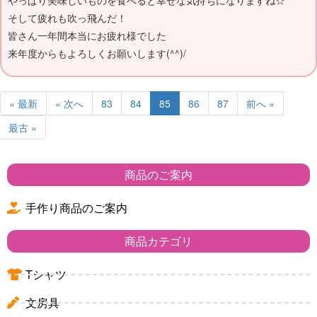
そして疲れも吹っ飛んだ！
皆さん一年間本当にお疲れ様でした
来年度からもよろしくお願いします(^^)/
« 最新
« 次へ
83
84
85
86
87
前へ »
最古 »
商品のご案内
手作り商品のご案内
商品カテゴリ
Tシャツ
文房具