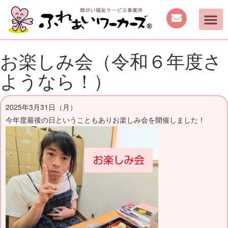
ご案内
取り組み
働く機会の提供
日中を過ごす場所の提供
手作り商品のご案内
活動動画・しふくの
お楽しみ会（令和６年度さ
ようなら！）
2025年3月31日（月）
今年度最後の日ということもありお楽しみ会を開催しました！