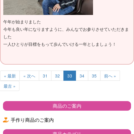
午年が始まりました
今年も良い年になりますように、みんなでお参りさせていただきま
した
一人ひとりが目標をもって歩んでいける一年としましょう！
« 最新
« 次へ
31
32
33
34
35
前へ »
最古 »
商品のご案内
手作り商品のご案内
商品カテゴリ