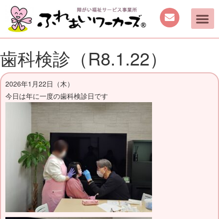
ご案内
取り組み
働く機会の提供
日中を過ごす場所の提供
手作り商品のご案内
活動動画・しふくの
歯科検診（R8.1.22）
2026年1月22日（木）
今日は年に一度の歯科検診日です