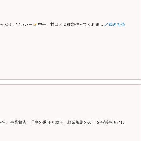
っぷりカツカレー
中辛、甘口と２種類作ってくれま...
／続きを読
報告、事業報告、理事の退任と就任、就業規則の改正を審議事項とし