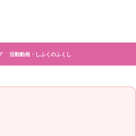
グ
活動動画・しふくのふくし